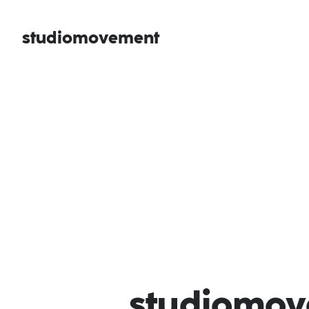
studiomovement
studiomo