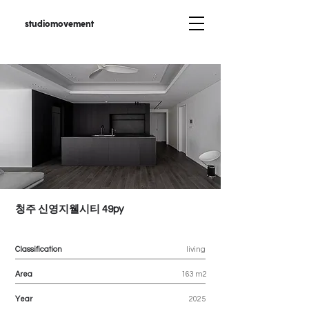
studiomovement
청주 신영지웰시티 49py
Classification
living
Area
163 m2
Year
2025