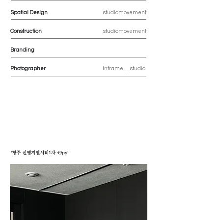
Spatial Design
studiomovement
Construction
studiomovement
Branding
Photographer
inframe__studio
'청주 신영지웰시티1차 49py'