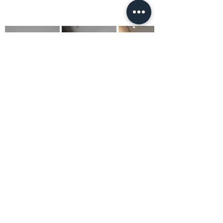
Contact
청주인테리어
0507-1367-0752
Call
info@studiomovement.kr
Email
Instagram
SNS