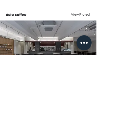
ócio coffee
View Project
Commerc
05
Cafe
2023
e
izakaya_sori
View Project