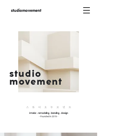
studiomovement
studio
movement
스
튜 디 오 무 브 먼 트
interior . remodeling . branding . design
- Founded in 2019 -